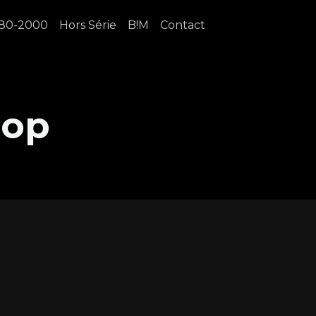
80-2000
Hors Série
B!M
Contact
Hop