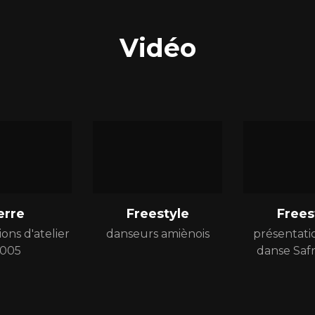
Vidéo
erre
Freestyle
Frees
ons d'atelier
danseurs amiènois
présentatio
005
danse Saf