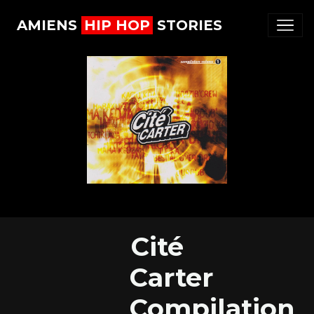
AMIENS
HIP HOP
STORIES
Cité
Carter
Compilation