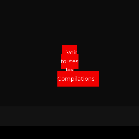
Voir
toutes
les
Compilations