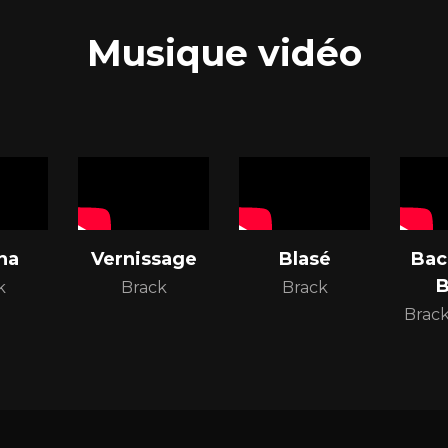
Musique vidéo
na
Vernissage
Blasé
Bac
B
k
Brack
Brack
Brack