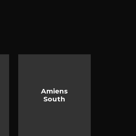
Amiens
South