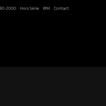
80-2000
Hors Série
B!M
Contact