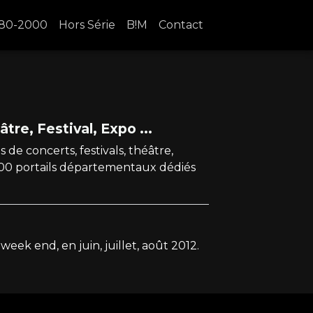
80-2000
Hors Série
B!M
Contact
tre, Festival, Expo ...
de concerts, festivals, théâtre,
r 100 portails départementaux dédiés
week end, en juin, juillet, août 2012.